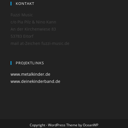
KONTAKT
Fuzzi Music
c/o Pia Pilz & Nino Kann
An der Kirchenwiese 83
53783 Eitorf
mail at-Zeichen fuzzi-music.de
PROJEKTLINKS
www.metalkinder.de
www.deinekinderband.de
Copyright - WordPress Theme by OceanWP