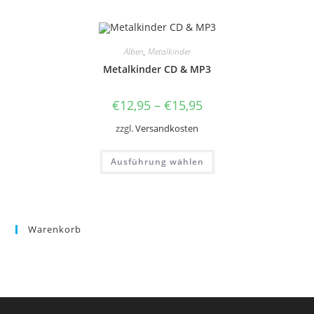
mehrere
Varianten
auf.
Die
Optionen
Alben
,
Metalkinder
können
auf
Metalkinder CD & MP3
der
Produktseite
gewählt
€
12,95
–
€
15,95
werden
zzgl.
Versandkosten
Dieses
Ausführung wählen
Produkt
weist
mehrere
Varianten
auf.
Die
Optionen
Warenkorb
können
auf
der
Produktseite
gewählt
werden