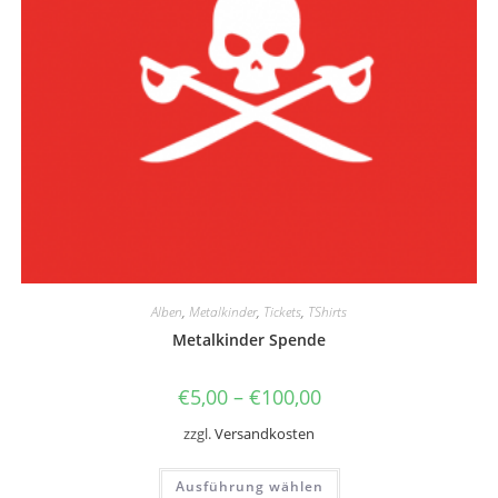
Alben
,
Metalkinder
,
Tickets
,
TShirts
Metalkinder Spende
€
5,00
–
€
100,00
zzgl.
Versandkosten
Dieses
Ausführung wählen
Produkt