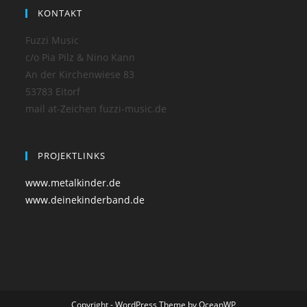
KONTAKT
Fuzzi Music
c/o Pia Pilz & Nino Kann
An der Kirchenwiese 83
53783 Eitorf
mail at-Zeichen fuzzi-music.de
PROJEKTLINKS
www.metalkinder.de
www.deinekinderband.de
Copyright - WordPress Theme by OceanWP