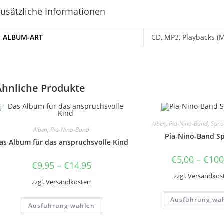
usätzliche Informationen
ALBUM-ART
CD, MP3, Playbacks (
Ähnliche Produkte
Alben
,
Pia-Nino-Band
,
Sons
Alben
,
Pia-Nino-Band
Pia-Nino-Band S
as Album für das anspruchsvolle Kind
€
5,00
–
€
100
€
9,95
–
€
14,95
zzgl.
Versandkos
zzgl.
Versandkosten
Dieses
Ausführung wä
Ausführung wählen
Produkt
weist
mehrere