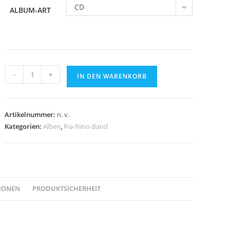
CD
ALBUM-ART
Kindermusik
-
+
IN DEN WARENKORB
zum
Mitrocken
Menge
Artikelnummer:
n. v.
Kategorien:
Alben
,
Pia-Nino-Band
TIONEN
PRODUKTSICHERHEIT