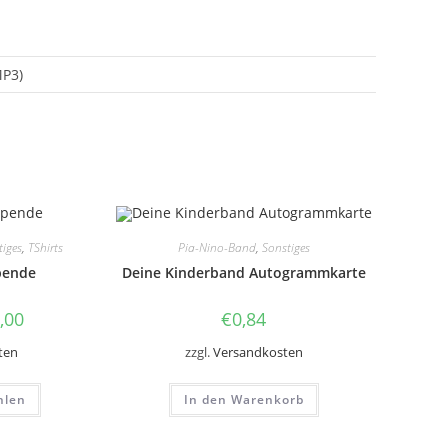
MP3)
tiges
,
TShirts
Pia-Nino-Band
,
Sonstiges
pende
Deine Kinderband Autogrammkarte
,00
€
0,84
ten
zzgl.
Versandkosten
Dieses
hlen
In den Warenkorb
Produkt
weist
mehrere
Varianten