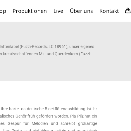
op
Produktionen
Live
Über uns
Kontakt
lattenlabel (Fuzzi-Records; LC 18961), unser eigenes
on kreativschaffenden Mit- und Querdenkern (Fuzzi-
ihre harte, ostdeutsche Blockflötenausbildung ist ihr
lisches Gehör früh gefördert worden. Pia Pilz hat ein
es Gespür für Melodien und schreibt großartige
. Ihre Texte sind einfühlsam, witzig und anarchisch