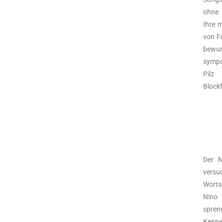
ohne 
Ihre 
von Fu
bewu
sympa
Pilz
Block
Der N
versuc
Worts
Nino 
spren
Kenner