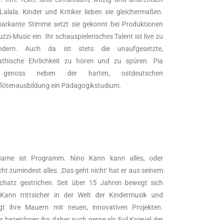
Lalala: Kinder und Kritiker lieben sie gleichermaßen.
markante Stimme setzt sie gekonnt bei Produktionen
zzi-Music ein. Ihr schauspielerisches Talent ist live zu
ndern. Auch da ist stets die unaufgesetzte,
thische Ehrlichkeit zu hören und zu spüren. Pia
 genoss neben der harten, ostdeutschen
flötenausbildung ein Pädagogikstudium.
ame ist Programm. Nino Kann kann alles, oder
ht zumindest alles. ‚Das geht nicht‘ hat er aus seinem
chatz gestrichen. Seit über 15 Jahren bewegt sich
Kann trittsicher in der Welt der Kindermusik und
gt ihre Mauern mit neuen, innovativen Projekten.
 bezeichnen ihn daher auch gerne als Evil Knievel der