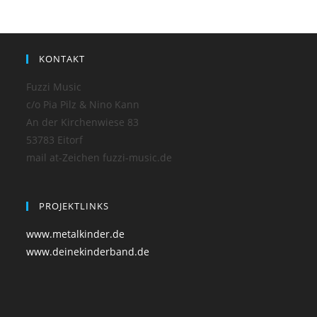
KONTAKT
Fuzzi Music
c/o Pia Pilz & Nino Kann
An der Kirchenwiese 83
53783 Eitorf
mail at-Zeichen fuzzi-music.de
PROJEKTLINKS
www.metalkinder.de
www.deinekinderband.de