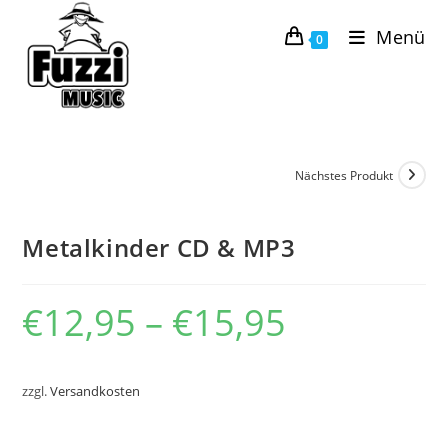
Zum
Menü
Inhalt
0
springen
Nächstes Produkt
Metalkinder CD & MP3
€
12,95
–
€
15,95
zzgl.
Versandkosten