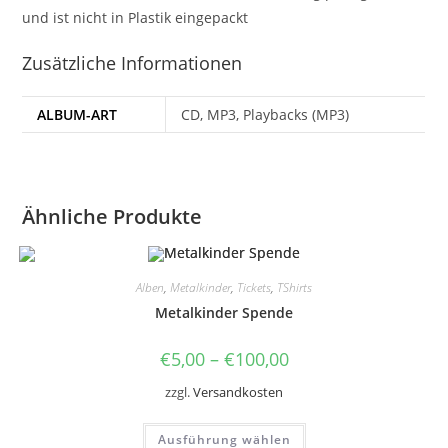
und ist nicht in Plastik eingepackt
Zusätzliche Informationen
ALBUM-ART
CD, MP3, Playbacks (MP3)
Ähnliche Produkte
Alben
,
Metalkinder
,
Tickets
,
TShirts
Metalkinder Spende
€
5,00
–
€
100,00
zzgl.
Versandkosten
Dieses
Ausführung wählen
Produkt